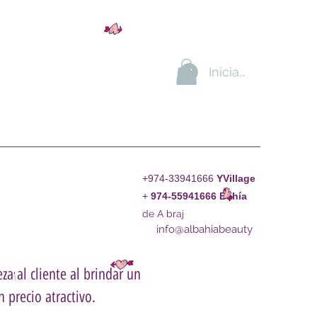
Iniciar sesión
+974-33941666
YVillage
+
974-55941666
Bahía
de A braj
info@albahiabeauty
za al cliente al brindar un
 precio atractivo.