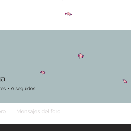
ga
res
0
seguidos
oro
Mensajes del foro