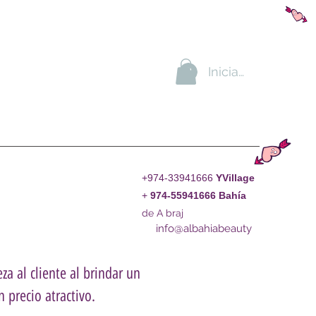
Iniciar sesión
+974-33941666
YVillage
+
974-55941666
Bahía
de A braj
info@albahiabeauty
za al cliente al brindar un
 precio atractivo.