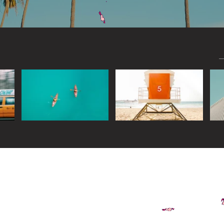
Widget Didn’t Load
Check your internet and refresh
this page.
If that doesn’t work, contact us.