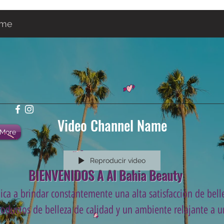
ame
Video Channel Name
More
Reproducir video
BIENVENIDOS A Al Bahia Beauty
ca a brindar constantemente una alta satisfacción de belle
roductos de belleza de calidad y un ambiente relajante a un
.