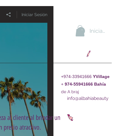
Iniciar Sesión
Iniciar sesión
+974-33941666
YVillage
+
974-55941666
Bahía
de A braj
info@albahiabeauty
za al cliente al brindar un
 precio atractivo.