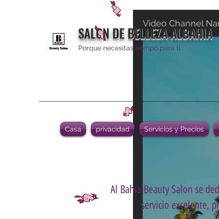
Video Channel N
SALON DE BELLEZA ALBAHIA
Porque necesitas tiempo para ti
Casa
privacidad
Servicios y Precios
Al Bahia Beauty Salon se dedi
servicio excelente, p