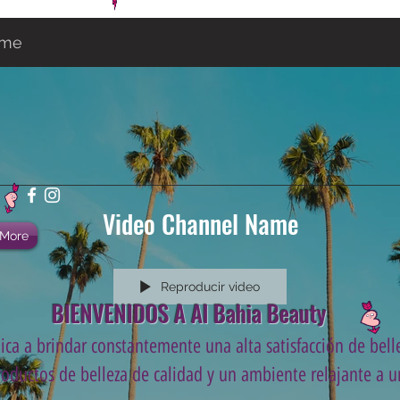
ame
Video Channel Name
More
Reproducir video
BIENVENIDOS A Al Bahia Beauty
ca a brindar constantemente una alta satisfacción de belle
roductos de belleza de calidad y un ambiente relajante a un
.