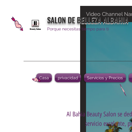
Video Channel N
SALON DE BELLEZA ALBAHIA
Porque necesitas tiempo para ti
Casa
privacidad
Servicios y Precios
Al Bahia Beauty Salon se dedi
servicio excelente, p