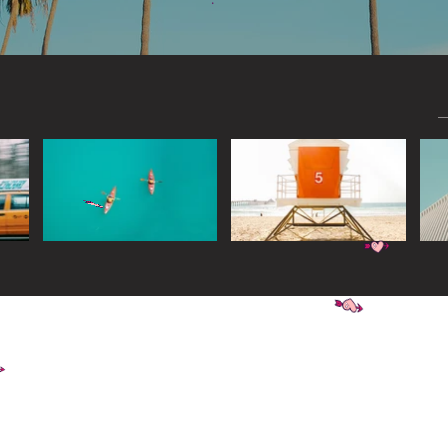
Widget Didn’t Load
Check your internet and refresh
this page.
If that doesn’t work, contact us.