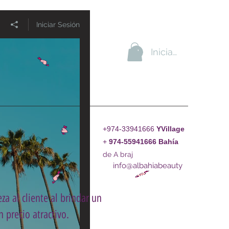
Iniciar Sesión
Iniciar sesión
+974-33941666
YVillage
+
974-55941666
Bahía
de A braj
info@albahiabeauty
za al cliente al brindar un
 precio atractivo.