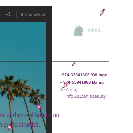
Iniciar Sesión
Iniciar sesión
+974-33941666
YVillage
+
974-55941666
Bahía
de A braj
info@albahiabeauty
za al cliente al brindar un
 precio atractivo.