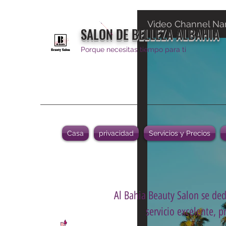
Video Channel N
SALON DE BELLEZA ALBAHIA
Porque necesitas tiempo para ti
Casa
privacidad
Servicios y Precios
Al Bahia Beauty Salon se dedi
servicio excelente, p