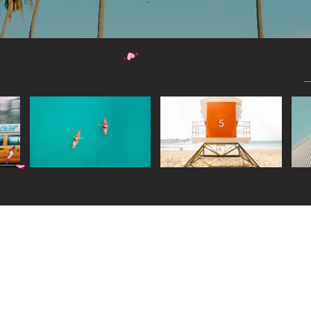
Widget Didn’t Load
Check your internet and refresh
this page.
If that doesn’t work, contact us.