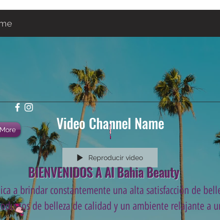
ame
Video Channel Name
More
Reproducir video
BIENVENIDOS A Al Bahia Beauty
ca a brindar constantemente una alta satisfacción de belle
roductos de belleza de calidad y un ambiente relajante a un
.